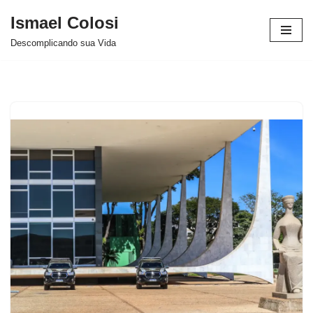
Ismael Colosi
Avançar
Descomplicando sua Vida
para
o
conteúdo