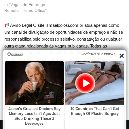
In "Vagas de Emprego
Remoto - Home Office"
Aviso Legal O site ismaelcolosi.com.br atua apenas como
um canal de divulgação de oportunidades de emprego e não se
responsabiliza pelo processo seletivo, contratação ou qualquer
outra etapa relacionada às vagas publicadas. Todas as
informações são de responsabilidade dos anunciantes.
Atenção! Nunca pague por promessas de emprego nem
compre cursos que garantam contratação. Desconfie de
qualquer cobrança para participar de seleções.
Neve
| Criado com
WordPress