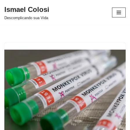
Ismael Colosi
Avançar
Descomplicando sua Vida
para
o
conteúdo