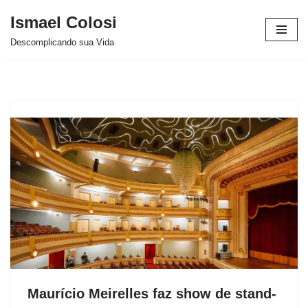
Ismael Colosi
Avançar
Descomplicando sua Vida
para
o
conteúdo
Maurício Meirelles faz show de stand-