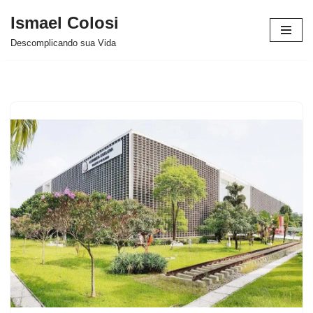
Ismael Colosi
Avançar
Descomplicando sua Vida
para
o
conteúdo