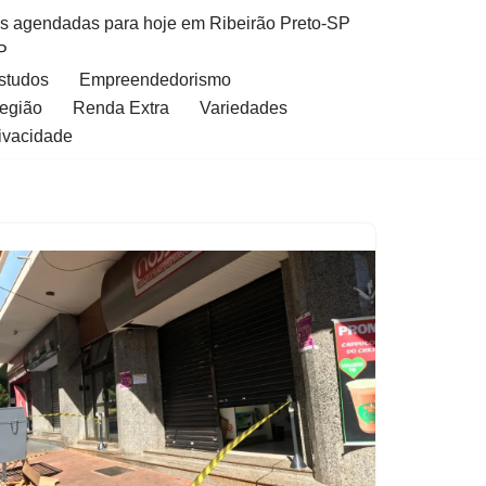
as agendadas para hoje em Ribeirão Preto-SP
P
Estudos
Empreendedorismo
Região
Renda Extra
Variedades
rivacidade