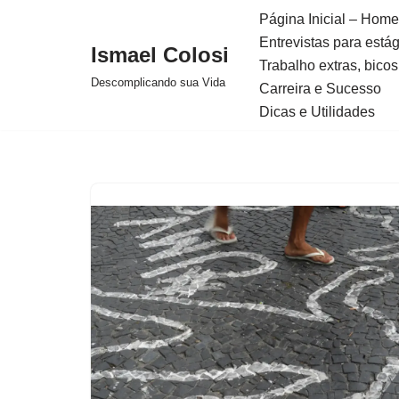
Página Inicial – Home
Entrevistas para está
Avançar
Ismael Colosi
Trabalho extras, bicos
para
Descomplicando sua Vida
Carreira e Sucesso
o
Dicas e Utilidades
conteúdo