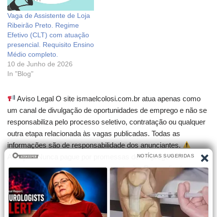
Vaga de Assistente de Loja
Ribeirão Preto. Regime
Efetivo (CLT) com atuação
presencial. Requisito Ensino
Médio completo.
10 de Junho de 2026
In "Blog"
Aviso Legal O site ismaelcolosi.com.br atua apenas como
um canal de divulgação de oportunidades de emprego e não se
responsabiliza pelo processo seletivo, contratação ou qualquer
outra etapa relacionada às vagas publicadas. Todas as
informações são de responsabilidade dos anunciantes.
Atenção! Nunca pague por promessas de emprego nem
compre cursos que garantam contratação. Desconfie de
qualquer cobrança para participar de seleções.