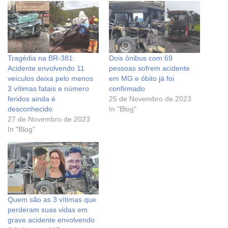
Tragédia na BR-381:
Dois ônibus com 69
Acidente envolvendo 11
pessoas sofrem acidente
veículos deixa pelo menos
em MG e óbito já foi
3 vítimas fatais e número
confirmado
feridos ainda é
25 de Novembro de 2023
desconhecido
In "Blog"
27 de Novembro de 2023
In "Blog"
Quem são as 3 vítimas que
perderam suas vidas em
grave acidente envolvendo