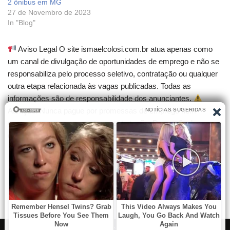
2 ônibus em MG
27 de Novembro de 2023
In "Blog"
Aviso Legal O site ismaelcolosi.com.br atua apenas como
um canal de divulgação de oportunidades de emprego e não se
responsabiliza pelo processo seletivo, contratação ou qualquer
outra etapa relacionada às vagas publicadas. Todas as
informações são de responsabilidade dos anunciantes.
Atenção! Nunca pague por promessas de emprego nem
compre cursos que garantam contratação. Desconfie de
qualquer cobrança para participar de seleções.
Neve
| Criado com
WordPress