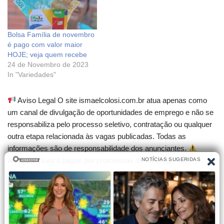
Bolsa Família de novembro
é pago com valor maior
HOJE; veja quem recebe
24 de Novembro de 2023
In "Variedades"
Aviso Legal O site ismaelcolosi.com.br atua apenas como
um canal de divulgação de oportunidades de emprego e não se
responsabiliza pelo processo seletivo, contratação ou qualquer
outra etapa relacionada às vagas publicadas. Todas as
informações são de responsabilidade dos anunciantes.
Atenção! Nunca pague por promessas de emprego nem
compre cursos que garantam contratação. Desconfie de
qualquer cobrança para participar de seleções.