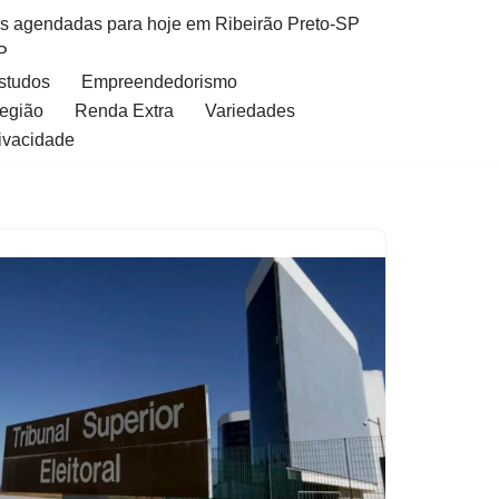
as agendadas para hoje em Ribeirão Preto-SP
P
Estudos
Empreendedorismo
Região
Renda Extra
Variedades
rivacidade