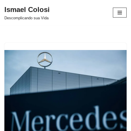
Ismael Colosi
Avançar
Descomplicando sua Vida
para
o
conteúdo