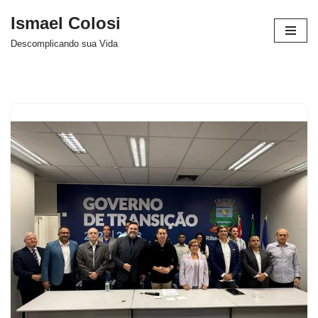
Ismael Colosi
Avançar
Descomplicando sua Vida
para
o
conteúdo