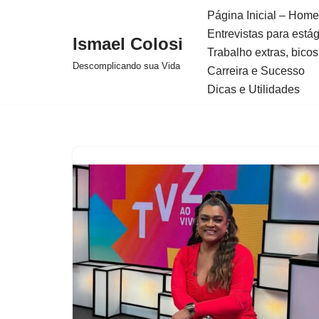
Página Inicial – Home
Entrevistas para está
Avançar
Ismael Colosi
Trabalho extras, bicos
para
Descomplicando sua Vida
Carreira e Sucesso
o
Dicas e Utilidades
conteúdo