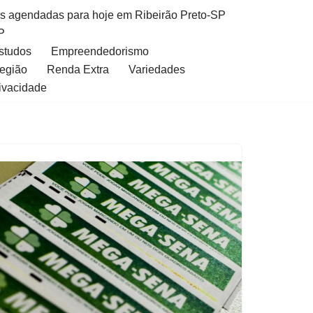
as agendadas para hoje em Ribeirão Preto-SP
P
Estudos
Empreendedorismo
Região
Renda Extra
Variedades
rivacidade