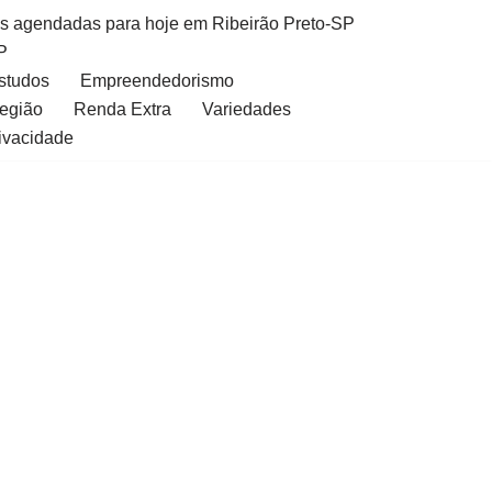
as agendadas para hoje em Ribeirão Preto-SP
P
Estudos
Empreendedorismo
Região
Renda Extra
Variedades
rivacidade