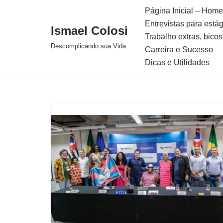
Página Inicial – Home
Entrevistas para está
Avançar
Ismael Colosi
Trabalho extras, bicos
para
Descomplicando sua Vida
Carreira e Sucesso
o
Dicas e Utilidades
conteúdo