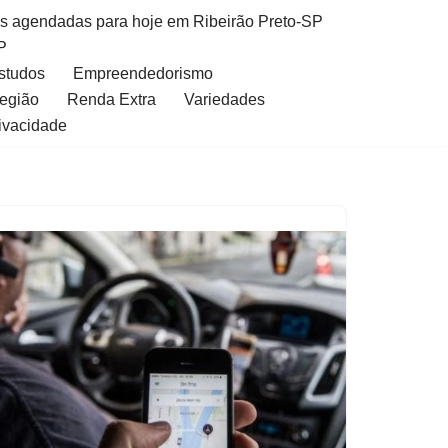
as agendadas para hoje em Ribeirão Preto-SP
P
Estudos
Empreendedorismo
Região
Renda Extra
Variedades
rivacidade