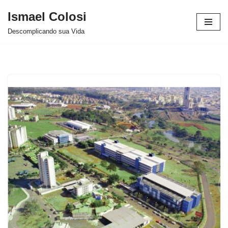
Ismael Colosi
Avançar
Descomplicando sua Vida
para
o
conteúdo