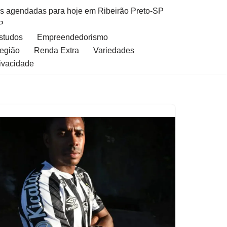
as agendadas para hoje em Ribeirão Preto-SP
P
Estudos
Empreendedorismo
Região
Renda Extra
Variedades
rivacidade