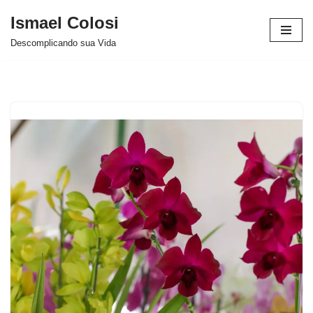
Ismael Colosi
Avançar
Descomplicando sua Vida
para
o
conteúdo