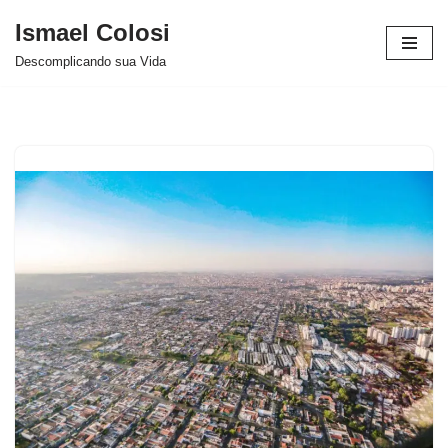
Ismael Colosi
Avançar
Descomplicando sua Vida
para
o
conteúdo