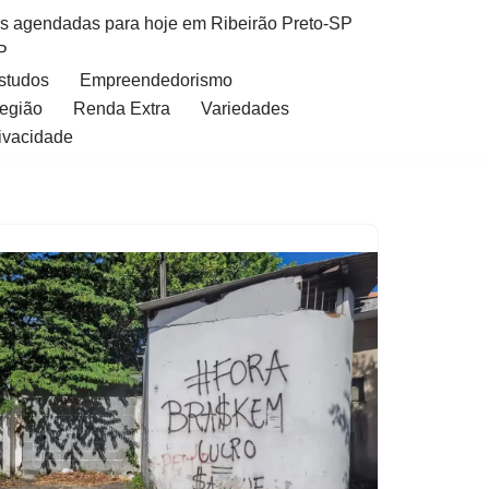
as agendadas para hoje em Ribeirão Preto-SP
P
Estudos
Empreendedorismo
Região
Renda Extra
Variedades
rivacidade