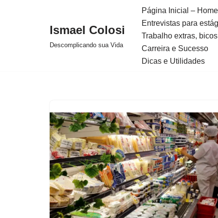
Página Inicial – Home
Entrevistas para está
Avançar
Ismael Colosi
Trabalho extras, bicos
para
Descomplicando sua Vida
Carreira e Sucesso
o
Dicas e Utilidades
conteúdo