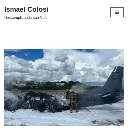
Ismael Colosi
Avançar
Descomplicando sua Vida
para
o
conteúdo