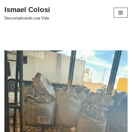
Ismael Colosi
Avançar
Descomplicando sua Vida
para
o
conteúdo