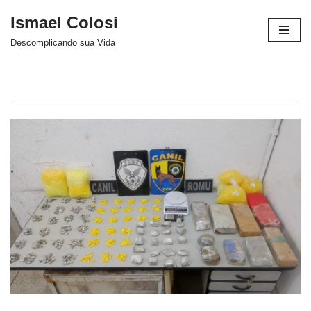
Ismael Colosi
Avançar
Descomplicando sua Vida
para
o
conteúdo