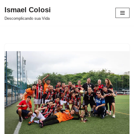
Ismael Colosi
Avançar
Descomplicando sua Vida
para
o
conteúdo