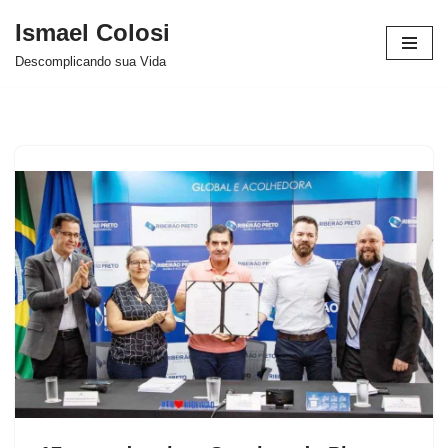
Ismael Colosi
Avançar
Descomplicando sua Vida
para
o
conteúdo