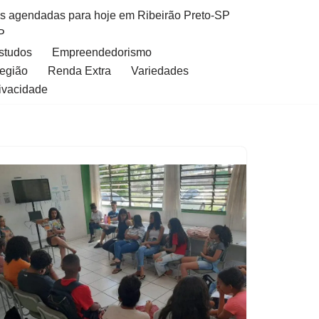
as agendadas para hoje em Ribeirão Preto-SP
P
Estudos
Empreendedorismo
Região
Renda Extra
Variedades
rivacidade