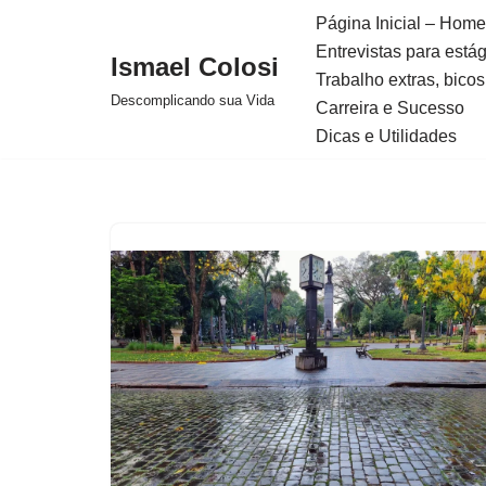
Página Inicial – Home
Entrevistas para está
Avançar
Ismael Colosi
Trabalho extras, bicos
para
Descomplicando sua Vida
Carreira e Sucesso
o
Dicas e Utilidades
conteúdo