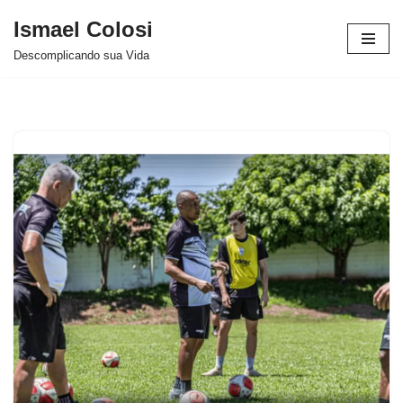
Ismael Colosi
Avançar
Descomplicando sua Vida
para
o
conteúdo