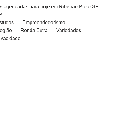
as agendadas para hoje em Ribeirão Preto-SP
P
Estudos
Empreendedorismo
Região
Renda Extra
Variedades
rivacidade