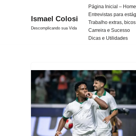
Página Inicial – Home
Entrevistas para está
Avançar
Ismael Colosi
Trabalho extras, bicos
para
Descomplicando sua Vida
Carreira e Sucesso
o
Dicas e Utilidades
conteúdo