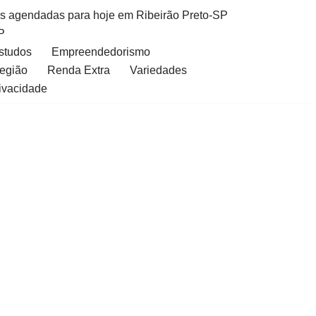
as agendadas para hoje em Ribeirão Preto-SP
P
Estudos
Empreendedorismo
Região
Renda Extra
Variedades
rivacidade