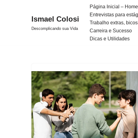
Página Inicial – Home
Entrevistas para está
Avançar
Ismael Colosi
Trabalho extras, bicos
para
Descomplicando sua Vida
Carreira e Sucesso
o
Dicas e Utilidades
conteúdo