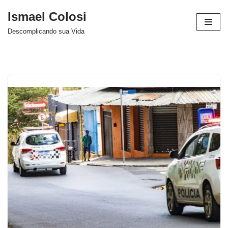
Ismael Colosi
Avançar
Descomplicando sua Vida
para
o
conteúdo