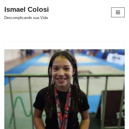
Ismael Colosi
Avançar
Descomplicando sua Vida
para
o
conteúdo