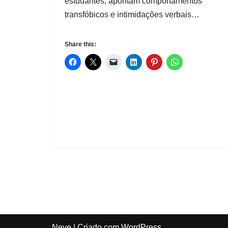
estudantes, apontam comportamentos
transfóbicos e intimidações verbais…
Share this:
Neve
| Criado com
WordPress