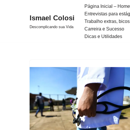
Página Inicial – Home
Entrevistas para está
Avançar
Ismael Colosi
Trabalho extras, bicos
para
Descomplicando sua Vida
Carreira e Sucesso
o
Dicas e Utilidades
conteúdo