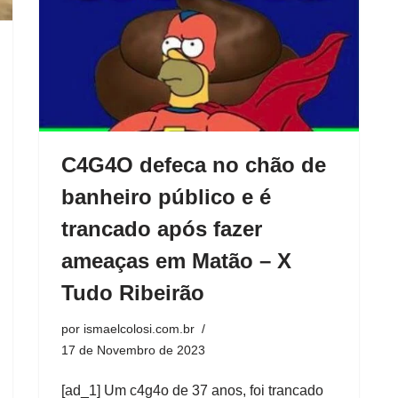
C4G4O defeca no chão de
banheiro público e é
trancado após fazer
ameaças em Matão – X
Tudo Ribeirão
por
ismaelcolosi.com.br
17 de Novembro de 2023
[ad_1] Um c4g4o de 37 anos, foi trancado