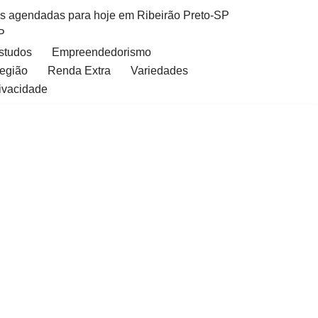
as agendadas para hoje em Ribeirão Preto-SP
P
Estudos
Empreendedorismo
Região
Renda Extra
Variedades
rivacidade