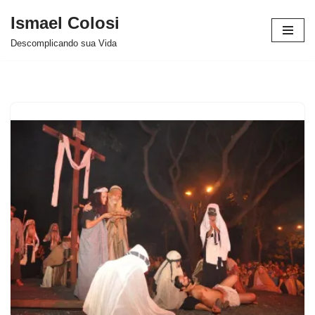
Ismael Colosi
Avançar
Descomplicando sua Vida
para
o
conteúdo