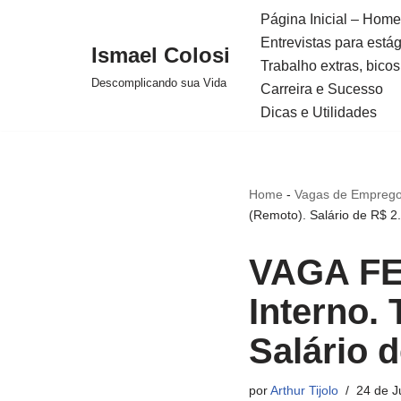
Página Inicial – Home
Entrevistas para está
Avançar
Ismael Colosi
Trabalho extras, bicos
para
Descomplicando sua Vida
Carreira e Sucesso
o
Dicas e Utilidades
conteúdo
Home
-
Vagas de Emprego
(Remoto). Salário de R$ 2
VAGA FE
Interno.
Salário 
por
Arthur Tijolo
24 de J