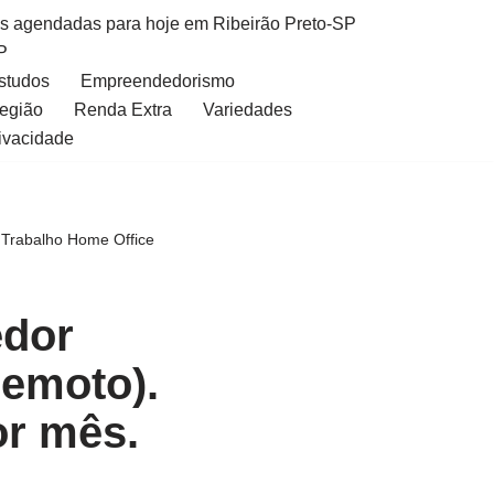
as agendadas para hoje em Ribeirão Preto-SP
P
Estudos
Empreendedorismo
Região
Renda Extra
Variedades
rivacidade
Trabalho Home Office
dor
Remoto).
or mês.