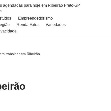
as agendadas para hoje em Ribeirão Preto-SP
P
Estudos
Empreendedorismo
Região
Renda Extra
Variedades
rivacidade
ra trabalhar em Ribeirão
beirão