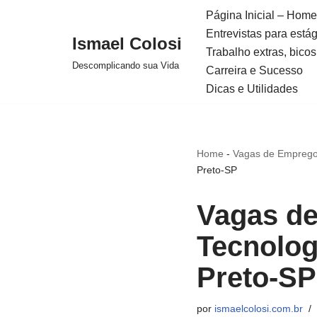
Página Inicial – Home
Entrevistas para está
Avançar
Ismael Colosi
Trabalho extras, bicos
para
Descomplicando sua Vida
Carreira e Sucesso
o
Dicas e Utilidades
conteúdo
Home
-
Vagas de Emprego
Preto-SP
Vagas de
Tecnolog
Preto-SP
por
ismaelcolosi.com.br