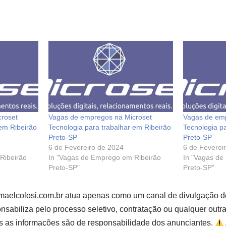
roset
Vagas de empregos na Microset
Vagas de em
 em Ribeirão
Tecnologia para trabalhar em Ribeirão
Tecnologia p
Preto-SP
Preto-SP
6 de Fevereiro de 2024
6 de Feverei
Ribeirão
In "Vagas de Emprego em Ribeirão
In "Vagas de
Preto-SP"
Preto-SP"
smaelcolosi.com.br atua apenas como um canal de divulgação d
sabiliza pelo processo seletivo, contratação ou qualquer outr
s as informações são de responsabilidade dos anunciantes.