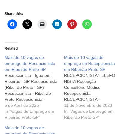
Share this:
Related
Mais de 10 vagas de
Mais de 10 vagas de
emprego de Recepcionista
emprego de Recepcionista
em Ribeirão Preto-SP
em Ribeirão Preto-SP
Recepcionista - Iguatemi
RECEPCIONISTA/TELEFO
Ribeirão - SP Recepcionista
NISTA Recepção
(Ribeirão Preto - SP)
Consultório Médico
Recepcionista - Ribeirão
Recepcionista
Preto Recepcionista -
RECEPCIONISTA -
Agendamento
5 de Abril de 2025
RIBEIRÃO PRETO
11 de Novembro de 2023
Recepcionista
In "Vagas de Emprego em
Recepcionista
In "Vagas de Emprego em
Recepcionista
Ribeirão Preto-SP"
Recepcionista
Ribeirão Preto-SP"
Recepcionista Auxiliar
Recepcionista| Ribeirão
Mais de 10 vagas de
Administrativo - Recepção
Preto Recepcionista
emprego de Recepcionista