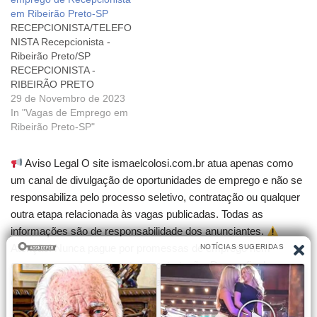
de Serviços Recepcionista
Recepcionista de
em Ribeirão Preto-SP
Recepcionista médico
Consultório Médico
RECEPCIONISTA/TELEFO
SECRETARIA /
Recepcionista de
NISTA Recepcionista -
RECEPCIONISTA -
Consultório Médico
Ribeirão Preto/SP
MERCADO DE TRABALHO
Recepcionista de
RECEPCIONISTA -
Consultório Médico
RIBEIRÃO PRETO
Recepcionista de
Recepcionista Secretária
29 de Novembro de 2023
Consultório Médico
Recepcionista
In "Vagas de Emprego em
Recepcionista de
Recepcionista
Ribeirão Preto-SP"
Consultório Médico
Recepcionista
Recepcionista de
Aviso Legal O site ismaelcolosi.com.br atua apenas como
Consultório Médico
um canal de divulgação de oportunidades de emprego e não se
Recepcionista de
responsabiliza pelo processo seletivo, contratação ou qualquer
Consultório Médico
Recepcionista de
outra etapa relacionada às vagas publicadas. Todas as
Consultório Médico
informações são de responsabilidade dos anunciantes.
Recepcionista de
Atenção! Nunca pague por promessas de emprego nem
Consultório Médico
compre cursos que garantam contratação. Desconfie de
Recepcionista
qualquer cobrança para participar de seleções.