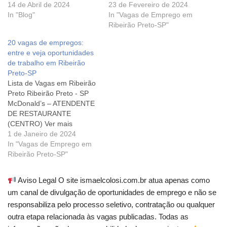
Ribeirão Preto - SP
14 de Abril de 2024
Ribeirão Preto - SP
23 de Fevereiro de 2024
Presencial Período Integral
In "Blog"
VIGILANTE Ver mais
In "Vagas de Emprego em
1 Vaga Efetivo – CLT 11 abr
Ribeirão Preto - SP
Ribeirão Preto-SP"
Vendedor Closer Serrana -
Operador de Rastreamento
20 vagas de empregos:
SP Híbrido Período Integral
Ver mais Ribeirão Preto -
entre e veja oportunidades
1 Vaga Efetivo – CLT 05 abr
SP Almoxarife Ver mais
de trabalho em Ribeirão
Pentester Ribeirão Preto…
Ribeirão Preto - SP
Preto-SP
Vendedor(a)…
Lista de Vagas em Ribeirão
Preto Ribeirão Preto - SP
McDonald’s – ATENDENTE
DE RESTAURANTE
(CENTRO) Ver mais
Ribeirão Preto - SP
1 de Janeiro de 2024
Kalunga: Auxiliar de Loja –
In "Vagas de Emprego em
Novo Shopping Ver mais
Ribeirão Preto-SP"
Ribeirão Preto - SP
Vendedor(a) Ótica – Novo
Aviso Legal O site ismaelcolosi.com.br atua apenas como
Shopping Ver mais Ribeirão
um canal de divulgação de oportunidades de emprego e não se
Preto - SP Consultor
responsabiliza pelo processo seletivo, contratação ou qualquer
Pedagógico Ver mais…
outra etapa relacionada às vagas publicadas. Todas as