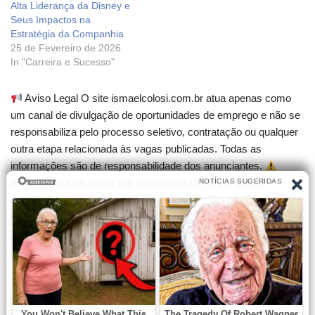
Alta Liderança da Disney e
Seus Impactos na
Estratégia da Companhia
25 de Fevereiro de 2026
In "Carreira e Sucesso"
Aviso Legal O site ismaelcolosi.com.br atua apenas como
um canal de divulgação de oportunidades de emprego e não se
responsabiliza pelo processo seletivo, contratação ou qualquer
outra etapa relacionada às vagas publicadas. Todas as
informações são de responsabilidade dos anunciantes.
Atenção! Nunca pague por promessas de emprego nem
compre cursos que garantam contratação. Desconfie de
qualquer cobrança para participar de seleções.