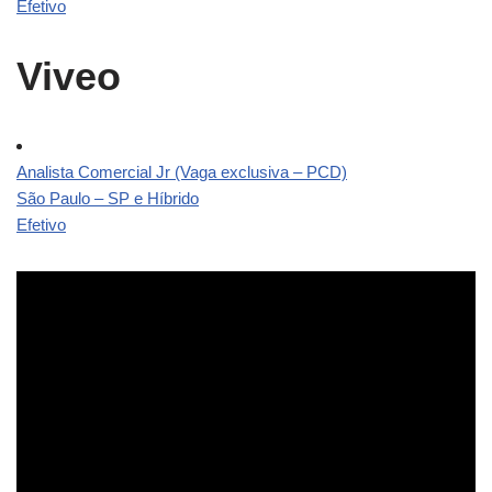
Efetivo
Viveo
Analista Comercial Jr (Vaga exclusiva – PCD)
São Paulo – SP e Híbrido
Efetivo