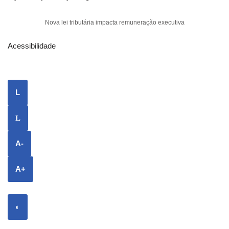
Nova lei tributária impacta remuneração executiva
Acessibilidade
L
L
A-
A+
◐