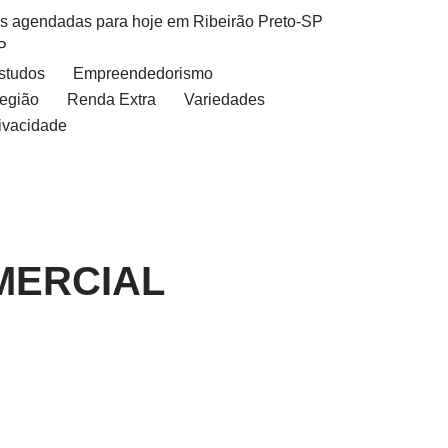
as agendadas para hoje em Ribeirão Preto-SP
P
Estudos
Empreendedorismo
Região
Renda Extra
Variedades
rivacidade
MERCIAL