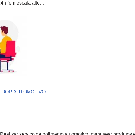
4h (em escala alte…
IDOR AUTOMOTIVO
ealizar serviço de polimento automotivo, manusear produtos 