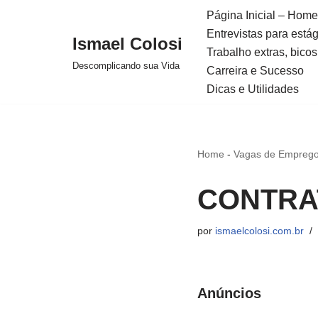
Página Inicial – Home
Entrevistas para está
Avançar
Ismael Colosi
Trabalho extras, bicos
para
Descomplicando sua Vida
Carreira e Sucesso
o
Dicas e Utilidades
conteúdo
Home
-
Vagas de Emprego
CONTRA
por
ismaelcolosi.com.br
Anúncios