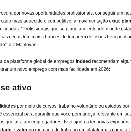
rocura por novas oportunidades profissionais, conseguir um n
cado mais aquecido e competitivo, a movimentação exige
pla
ecipitadas. “Profissionais que se planejam, entendem onde est
ias certas têm mais chances de tomarem decisões bem pensad
o”, diz Mantovani.
ra da plataforma global de empregos
Indeed
recomendam algun
ntrar um novo emprego com mais facilidade em 2026:
se ativo
lidades
por meio de cursos, trabalho voluntário ou estudos por 
 é essencial para garantir que você permaneça relevante em su
as que atraiam empregadores. Isso ajuda a ter novas experiênc
lidade
e
valor
no mercado de trabalho em plataformas como o
L