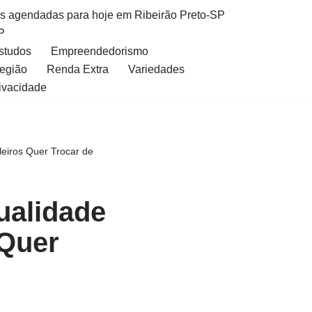
as agendadas para hoje em Ribeirão Preto-SP
P
Estudos
Empreendedorismo
Região
Renda Extra
Variedades
rivacidade
leiros Quer Trocar de
ualidade
 Quer