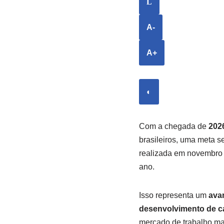
L
A-
A+
◐
Com a chegada de
202
brasileiros, uma meta s
realizada em novembro
ano.
Isso representa um
ava
desenvolvimento de ca
mercado de trabalho mai