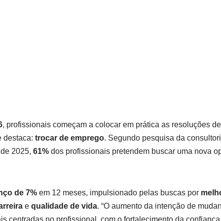
6
, profissionais começam a colocar em prática as resoluções de
e destaca:
trocar de emprego
. Segundo pesquisa da consultori
 de 2025,
61%
dos profissionais pretendem buscar uma nova op
nço de 7%
em 12 meses, impulsionado pelas buscas por
melho
rreira
e
qualidade de vida
. “O aumento da intenção de mudan
s centradas no profissional, com o fortalecimento da confiança