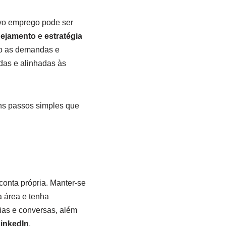
ovo emprego pode ser
nejamento
e
estratégia
ão as demandas e
as e alinhadas às
s passos simples que
conta própria. Manter-se
a área e tenha
ias e conversas, além
inkedIn
.