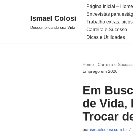
Página Inicial – Home
Entrevistas para está
Avançar
Ismael Colosi
Trabalho extras, bicos
para
Descomplicando sua Vida
Carreira e Sucesso
o
Dicas e Utilidades
conteúdo
Home
-
Carreira e Sucess
Emprego em 2026
Em Busca
de Vida,
Trocar d
por
ismaelcolosi.com.br