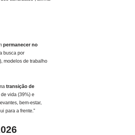
em
permanecer no
 a busca por
, modelos de trabalho
uma
transição de
 de vida (39%) e
evantes, bem-estar,
 para a frente.”
2026