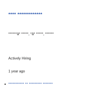
**** *************
******ã* *****, *ã* *****, ******
Actively Hiring
1 year ago
*********** ** ********* *******