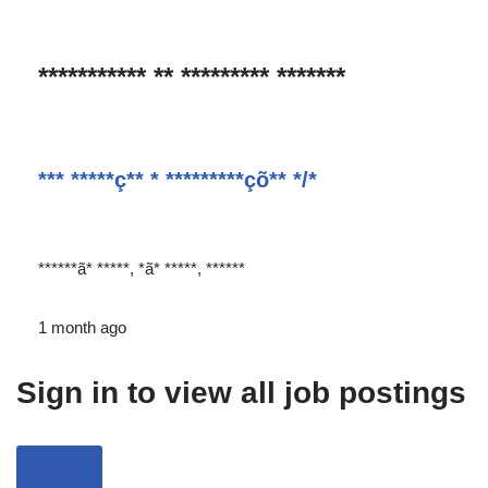
*********** ** ********* *******
*** *****ç** * *********çõ** */*
******ã* *****, *ã* *****, ******
1 month ago
Sign in to view all job postings