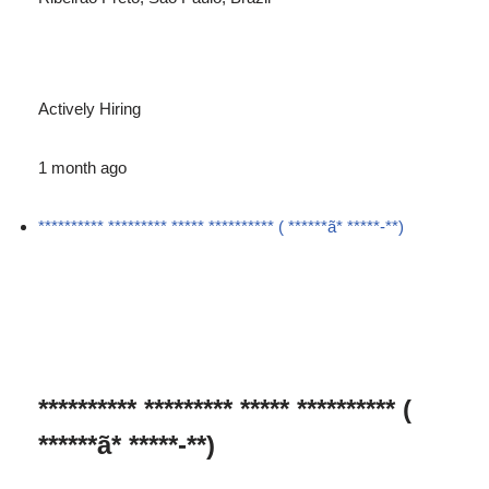
Actively Hiring
1 month ago
********** ********* ***** ********** ( ******ã* *****-**)
********** ********* ***** ********** (
******ã* *****-**)