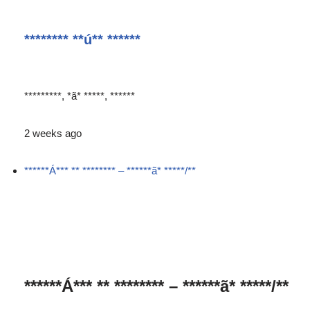
******** **ú** ******
*********, *ã* *****, ******
2 weeks ago
******Á*** ** ******** – ******ã* *****/**
******Á*** ** ******** – ******ã* *****/**