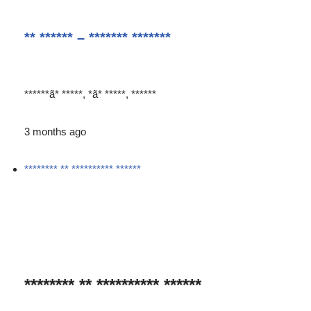
** ****** – ******* *******
******ã* *****, *ã* *****, ******
3 months ago
******** ** ********** ******
******** ** ********** ******