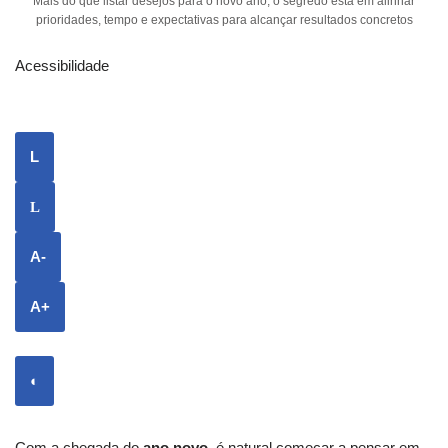
Mais do que listar desejos para o novo ano, o segredo está em alinhar
prioridades, tempo e expectativas para alcançar resultados concretos
Acessibilidade
L
L
A-
A+
◐
Com a chegada do
ano novo
, é natural começar a pensar em