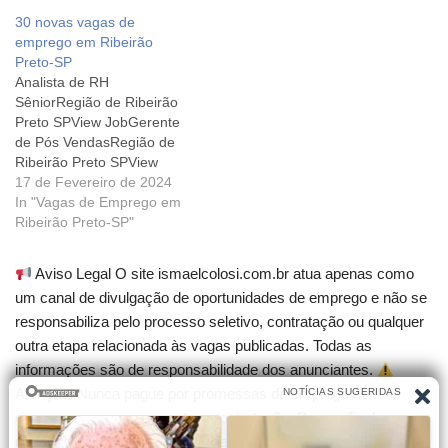
Ribeirão Preto (SP)View
SPView JobGerente de
30 novas vagas de
JobTécnico Eletrônico
RHItajúba - Minas Gerais
emprego em Ribeirão
JRSão Paulo - SPView
View JobGerente de Frota
Preto-SP
JobTécnico de Manutenção
Ribeirão Preto SPView
Analista de RH
de Compressores de ar
JobAtendente de
SêniorRegião de Ribeirão
ParafusoRibeirão Preto
CafeteriaRibeirão PretoView
Preto SPView JobGerente
(SP)View JobAnalista
JobDiretor IndustrialRegião
de Pós VendasRegião de
Desenvolvedor TOTVS
de Ribeirão Preto/SPView
Ribeirão Preto SPView
Protheus PlenoRibeirão
JobExecutivo de
JobTécnico de manutenção
17 de Fevereiro de 2024
Preto - SPView Job Diretor
ContasRibeirão Preto
em compressores de ar
In "Vagas de Emprego em
Industrial
(SP)View…
parafuso Americana - SP
Ribeirão Preto-SP"
View JobEngenheiro
Agrônomo de vendas
Aviso Legal O site ismaelcolosi.com.br atua apenas como
(fertilizantes)Araçatuba - SP
um canal de divulgação de oportunidades de emprego e não se
View JobEngenheiro
responsabiliza pelo processo seletivo, contratação ou qualquer
Agrônomo de vendas
(fertilizantes) Marília - SP
outra etapa relacionada às vagas publicadas. Todas as
View JobEngenheiro
informações são de responsabilidade dos anunciantes.
Agrônomo de vendas
Atenção! Nunca pague por promessas de emprego nem
(fertilizantes)Campinas…
compre cursos que garantam contratação. Desconfie de
qualquer cobrança para participar de seleções.