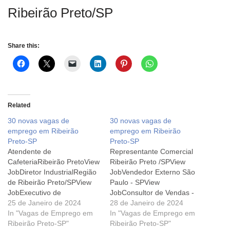
Ribeirão Preto/SP
Share this:
Related
30 novas vagas de
30 novas vagas de
emprego em Ribeirão
emprego em Ribeirão
Preto-SP
Preto-SP
Atendente de
Representante Comercial
CafeteriaRibeirão PretoView
Ribeirão Preto /SPView
JobDiretor IndustrialRegião
JobVendedor Externo São
de Ribeirão Preto/SPView
Paulo - SPView
JobExecutivo de
JobConsultor de Vendas -
ContasRibeirão Preto
25 de Janeiro de 2024
Móveis PlanejadosRibeirão
28 de Janeiro de 2024
(SP)View JobTécnico
In "Vagas de Emprego em
Preto View JobSupply
In "Vagas de Emprego em
Eletrônico (Bancada)
Ribeirão Preto-SP"
ChainRibeirão Preto
Ribeirão Preto-SP"