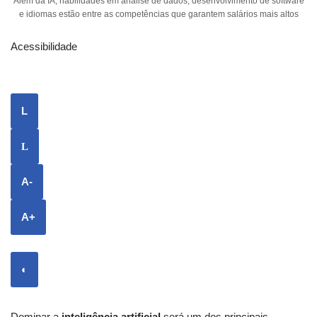
Além da IA, habilidades em análise de dados, desenvolvimento de software
e idiomas estão entre as competências que garantem salários mais altos
Acessibilidade
L
L
A-
A+
◐
Dominar a
inteligência artificial
será um dos principais