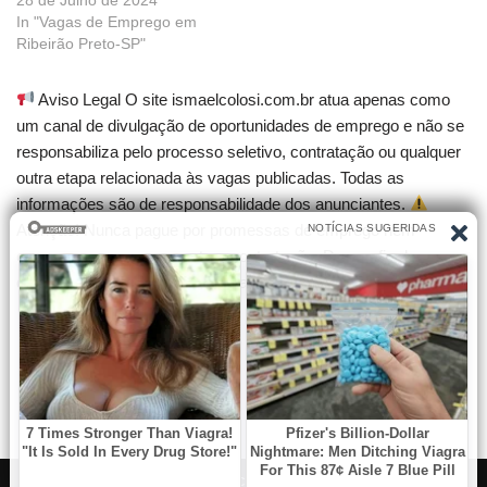
In "Vagas de Emprego em
Ribeirão Preto-SP"
Aviso Legal O site ismaelcolosi.com.br atua apenas como
um canal de divulgação de oportunidades de emprego e não se
responsabiliza pelo processo seletivo, contratação ou qualquer
outra etapa relacionada às vagas publicadas. Todas as
informações são de responsabilidade dos anunciantes.
Atenção! Nunca pague por promessas de emprego nem
compre cursos que garantam contratação. Desconfie de
qualquer cobrança para participar de seleções.
Neve
| Criado com
WordPress