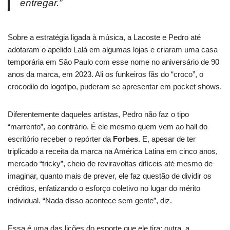
entregar.”
Sobre a estratégia ligada à música, a Lacoste e Pedro até
adotaram o apelido Lalá em algumas lojas e criaram uma casa
temporária em São Paulo com esse nome no aniversário de 90
anos da marca, em 2023. Ali os funkeiros fãs do “croco”, o
crocodilo do logotipo, puderam se apresentar em pocket shows.
Diferentemente daqueles artistas, Pedro não faz o tipo
“marrento”, ao contrário. É ele mesmo quem vem ao hall do
escritório receber o repórter da
Forbes
. E, apesar de ter
triplicado a receita da marca na América Latina em cinco anos,
mercado “tricky”, cheio de reviravoltas difíceis até mesmo de
imaginar, quanto mais de prever, ele faz questão de dividir os
créditos, enfatizando o esforço coletivo no lugar do mérito
individual. “Nada disso acontece sem gente”, diz.
Essa é uma das lições do esporte que ele tira; outra, a