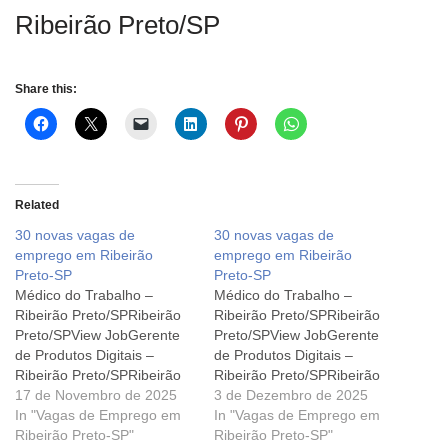
Ribeirão Preto/SP
Share this:
Related
30 novas vagas de
30 novas vagas de
emprego em Ribeirão
emprego em Ribeirão
Preto-SP
Preto-SP
Médico do Trabalho –
Médico do Trabalho –
Ribeirão Preto/SPRibeirão
Ribeirão Preto/SPRibeirão
Preto/SPView JobGerente
Preto/SPView JobGerente
de Produtos Digitais –
de Produtos Digitais –
Ribeirão Preto/SPRibeirão
Ribeirão Preto/SPRibeirão
PretoView JobEngenheiro
17 de Novembro de 2025
PretoView JobEngenheiro
3 de Dezembro de 2025
de Dados Sênior - TI –
In "Vagas de Emprego em
de Dados Sênior - TI –
In "Vagas de Emprego em
Ribeirão Preto/SP Ribeirão
Ribeirão Preto-SP"
Ribeirão Preto/SP Ribeirão
Ribeirão Preto-SP"