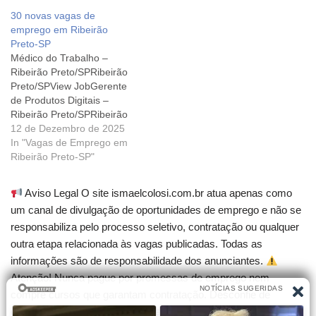
Preto/SPView JobCliente
Preto/SPView JobCliente
30 novas vagas de
Oculto - Ribeirão Preto
Oculto - Ribeirão Preto
emprego em Ribeirão
Ribeirão Preto View
Ribeirão Preto View
Preto-SP
JobCONCIERGERibeirão
JobCONCIERGERibeirão
Médico do Trabalho –
Preto/SPView JobGerente
Preto/SPView JobGerente
Ribeirão Preto/SPRibeirão
de Engenharia e Processos
de Engenharia e Processos
Preto/SPView JobGerente
Ribeirão Preto View
Ribeirão Preto View
de Produtos Digitais –
JobHead de
JobHead de
Ribeirão Preto/SPRibeirão
QualidadeRegião de
QualidadeRegião de
PretoView JobEngenheiro
12 de Dezembro de 2025
Ribeirão Preto/SPView…
Ribeirão Preto/SPView…
de Dados Sênior - TI –
In "Vagas de Emprego em
Ribeirão Preto/SP Ribeirão
Ribeirão Preto-SP"
Preto/SPView JobCliente
Oculto - Ribeirão Preto
Aviso Legal O site ismaelcolosi.com.br atua apenas como
Ribeirão Preto View
um canal de divulgação de oportunidades de emprego e não se
JobCONCIERGERibeirão
responsabiliza pelo processo seletivo, contratação ou qualquer
Preto/SPView JobGerente
de Engenharia e Processos
outra etapa relacionada às vagas publicadas. Todas as
Ribeirão Preto View
informações são de responsabilidade dos anunciantes.
JobHead de
Atenção! Nunca pague por promessas de emprego nem
QualidadeRegião de
compre cursos que garantam contratação. Desconfie de
Ribeirão Preto/SPView…
qualquer cobrança para participar de seleções.