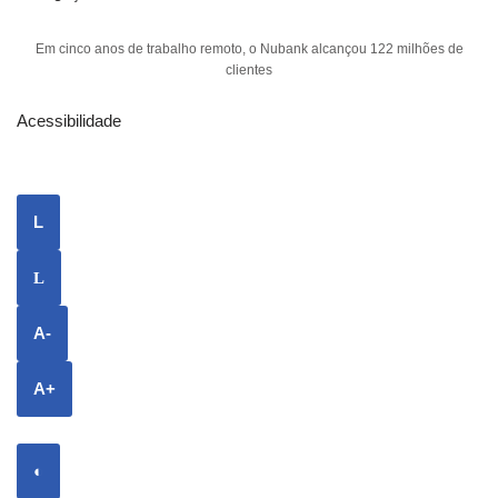
Em cinco anos de trabalho remoto, o Nubank alcançou 122 milhões de
clientes
Acessibilidade
L
L
A-
A+
◐