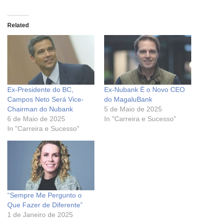
Related
Ex-Presidente do BC,
Ex-Nubank É o Novo CEO
Campos Neto Será Vice-
do MagaluBank
Chairman do Nubank
5 de Maio de 2025
6 de Maio de 2025
In "Carreira e Sucesso"
In "Carreira e Sucesso"
“Sempre Me Pergunto o
Que Fazer de Diferente”
1 de Janeiro de 2025